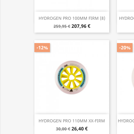
Anteprima

HYDROGEN PRO 100MM FIRM (8)
HYDROG
207,96 €
259,95 €
-12%
-20%
Anteprima

HYDROGEN PRO 110MM XX-FIRM
HYDROG
26,40 €
30,00 €