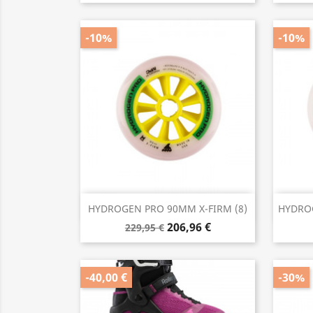
-10%
-10%
Anteprima

HYDROGEN PRO 90MM X-FIRM (8)
HYDROG
206,96 €
229,95 €
-40,00 €
-30%