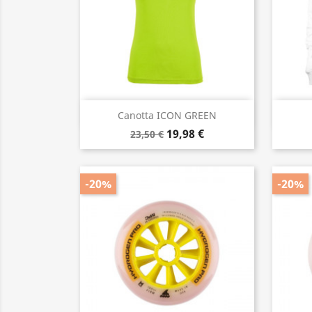
Anteprima

Canotta ICON GREEN
19,98 €
23,50 €
-20%
-20%