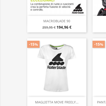
Anteprima

MACROBLADE 90
194,96 €
259,95 €
-15%
-15%
Anteprima

MAGLIETTA MOVE FREELY...
PANT