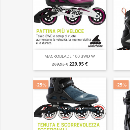
Anteprima

MACROBLADE 100 3WD W
229,95 €
269,95 €
-25%
-25%