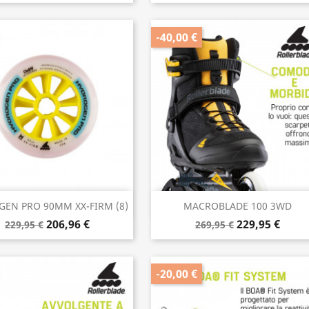
-40,00 €
Anteprima
Anteprima


EN PRO 90MM XX-FIRM (8)
MACROBLADE 100 3WD
206,96 €
229,95 €
229,95 €
269,95 €
-20,00 €