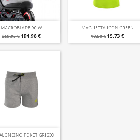
Anteprima
Anteprima


MACROBLADE 90 W
MAGLIETTA ICON GREEN
194,96 €
15,73 €
259,95 €
18,50 €
Anteprima

ALONCINO POKET GRIGIO