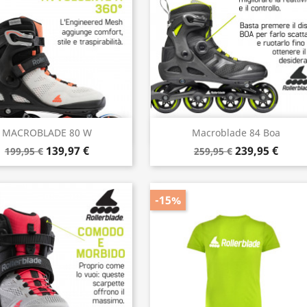
Anteprima
Anteprima


MACROBLADE 80 W
Macroblade 84 Boa
139,97 €
239,95 €
199,95 €
259,95 €
-15%