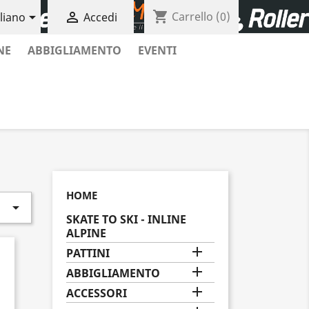
shopping_cart


Carrello
(0)
aliano
Accedi
NE
ABBIGLIAMENTO
EVENTI
HOME

SKATE TO SKI - INLINE
ALPINE

PATTINI

ABBIGLIAMENTO

ACCESSORI