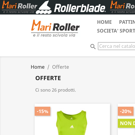
HOME
PATTI
SOCIETA' SPOR
search
Home
Offerte
OFFERTE
Ci sono 26 prodotti.
-15%
-20%
NON D