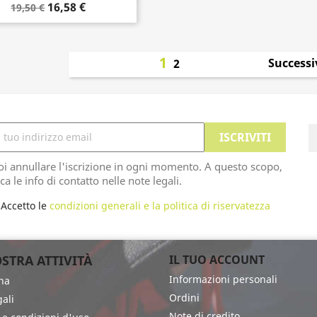
16,58 €
19,50 €
1
Successi
2
oi annullare l'iscrizione in ogni momento. A questo scopo,
ca le info di contatto nelle note legali.
Accetto le
condizioni generali e la politica di riservatezza
STRA ATTIVITÀ
IL TUO ACCOUNT
Informazioni personali
na
Ordini
ali
Note di credito