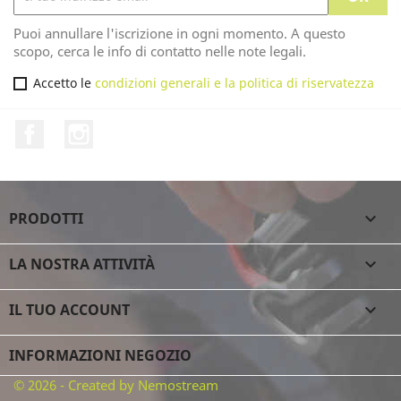
Ricevi le nostre novità e le offerte speciali
Puoi annullare l'iscrizione in ogni momento. A questo
scopo, cerca le info di contatto nelle note legali.
Accetto le
condizioni generali e la politica di riservatezza
Facebook
Instagram
PRODOTTI

LA NOSTRA ATTIVITÀ
