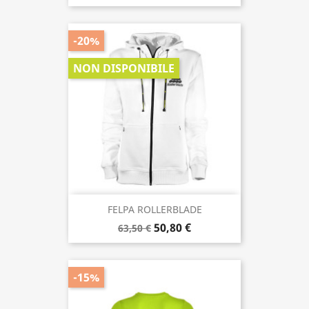
MAGLIETTA MOVE FREELY...
25,08 €
29,50 €
-20%
NON DISPONIBILE
FELPA ROLLERBLADE