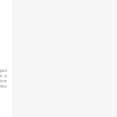
gara
go a
ione
bbio