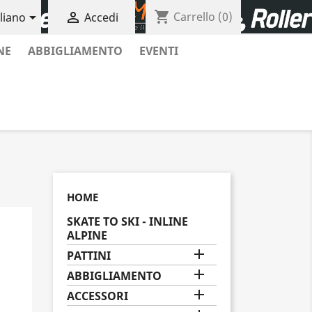
shopping_cart


Carrello
(0)
aliano
Accedi
NE
ABBIGLIAMENTO
EVENTI
HOME
SKATE TO SKI - INLINE
ALPINE

PATTINI

ABBIGLIAMENTO

ACCESSORI