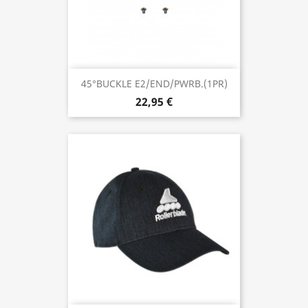
45°BUCKLE E2/END/PWRB.(1PR)
22,95 €