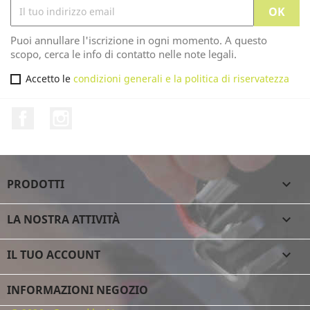
Puoi annullare l'iscrizione in ogni momento. A questo
scopo, cerca le info di contatto nelle note legali.
Accetto le
condizioni generali e la politica di riservatezza
Facebook
Instagram
PRODOTTI

LA NOSTRA ATTIVITÀ

IL TUO ACCOUNT

INFORMAZIONI NEGOZIO