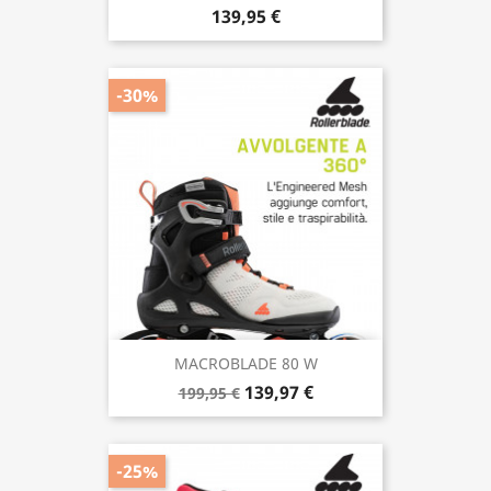
139,95 €
-30%
MACROBLADE 80 W
139,97 €
199,95 €
-25%