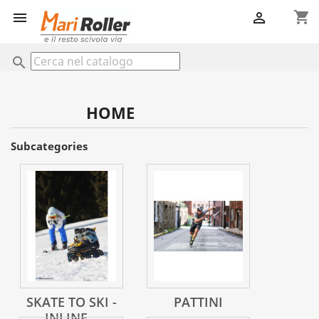
shopping_cart


search
HOME
Subcategories
SKATE TO SKI -
PATTINI
INLINE...