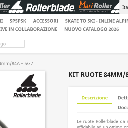
It
NI
SPSPSK
ACCESSORI
SKATE TO SKI - INLINE ALPI
TIVE IN COLLABORAZIONE
NUOVO CATALOGO 2026
84mm/84A + SG7
KIT RUOTE 84MM/8
Descrizione
Dett
Docu
Le ruote Rollerblade da
affidabile ad un ottimo pr