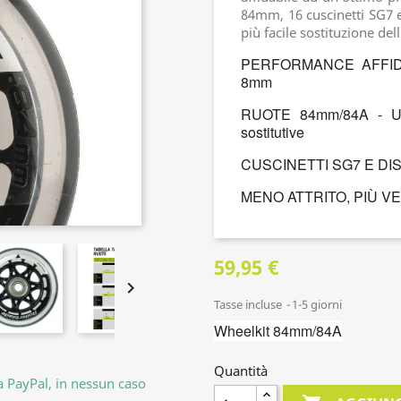
84mm, 16 cuscinetti SG7 
più facile sostituzione del
PERFORMANCE AFFIDABI
8mm
RUOTE 84mm/84A - Upg
sostitutive
CUSCINETTI SG7 E DISTA
MENO ATTRITO, PIÙ VELOC
59,95 €

Tasse incluse
1-5 giorni
Wheelkit 84mm/84A
Quantità
da PayPal, in nessun caso