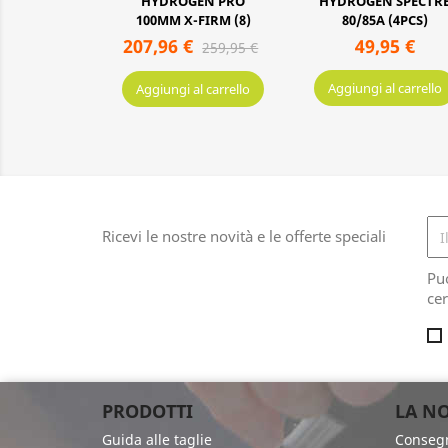
GEN PRO
HYDROGEN SPECTRE
Ruote Performanc
-FIRM (8)
80/85A (4PCS)
76mm/80A
€
49,95 €
19,95 €
259,95 €
Aggiungi al carrello
Aggiungi al carrello
al carrello
Ricevi le nostre novità e le offerte speciali
Pu
cer
PRODOTTI
LA NO
Guida alle taglie
Conseg