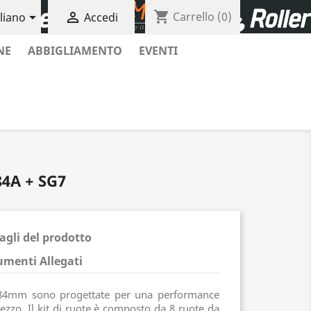
shopping_cart


Carrello
(0)
aliano
Accedi
NE
ABBIGLIAMENTO
EVENTI
4A + SG7
agli del prodotto
menti Allegati
 84mm sono progettate per una performance
ezzo. Il kit di ruote è composto da 8 ruote da