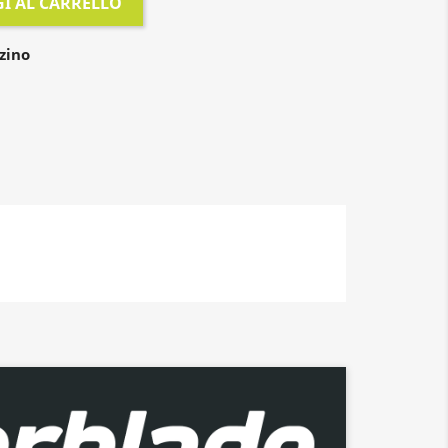
I AL CARRELLO
zino