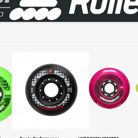
HYDROGEN 100/85A
(8PCS)
109,95 €
Aggiungi al carrello