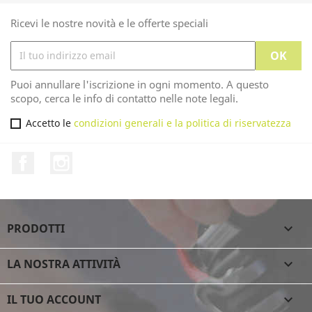
Ricevi le nostre novità e le offerte speciali
Puoi annullare l'iscrizione in ogni momento. A questo
scopo, cerca le info di contatto nelle note legali.
Accetto le
condizioni generali e la politica di riservatezza
ZETRABLADE W
Facebook
Instagram
139,95 €
Aggiungi al carrello
PRODOTTI

LA NOSTRA ATTIVITÀ

IL TUO ACCOUNT
