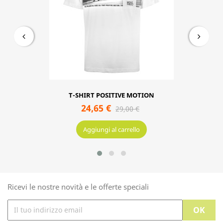
T-SHIRT STREET ART
24,65 €
29,00 €
Aggiungi al carrello
T-SHIRT POSITIVE MOTION
24,65 €
29,00 €
Aggiungi al carrello
Ricevi le nostre novità e le offerte speciali