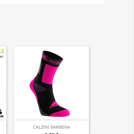
Anteprima

CALZINI BAMBINA