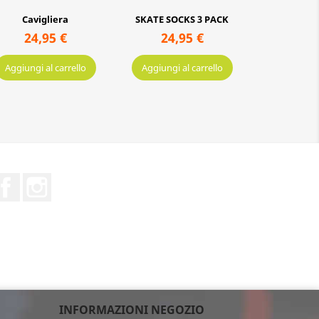
Cavigliera
SKATE SOCKS 3 PACK
Cal
24,95 €
24,95 €
10,
Aggiungi al carrello
Aggiungi al carrello
Aggiungi a
Facebook
Instagram
INFORMAZIONI NEGOZIO