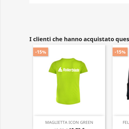
I clienti che hanno acquistato qu
-15%
-15%
Anteprima

MAGLIETTA ICON GREEN
FE