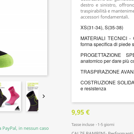
destro e sinistro, offron
traspirabilità e mantenime
accessori fondamentali.
XS(31-34), S(35-38)
MATERIALI TECNICI - Co
forma specifica di piede s
PROGETTAZIONE SPE
anatomico per dare più co
TRASPIRAZIONE AVANZATA 
COSTRUZIONE SOLIDA 
e resistenza

9,95 €
Tasse incluse
1-5 giorni
da PayPal, in nessun caso
CALZE BAMBINI- Performanti