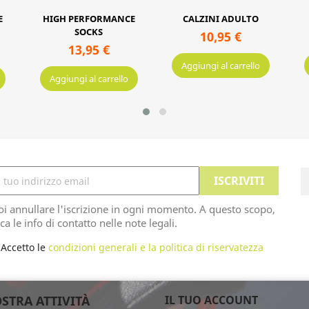
E
HIGH PERFORMANCE
CALZINI ADULTO
SOCKS
10,95 €
13,95 €
Aggiungi al carrello
Aggiungi al carrello
oi annullare l'iscrizione in ogni momento. A questo scopo,
ca le info di contatto nelle note legali.
Accetto le
condizioni generali e la politica di riservatezza
STRA ATTIVITÀ
IL TUO ACCOUNT