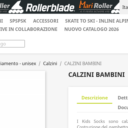
It
NI
SPSPSK
ACCESSORI
SKATE TO SKI - INLINE ALPI
TIVE IN COLLABORAZIONE
NUOVO CATALOGO 2026
liamento - unisex
Calzini
CALZINI BAMBINI
CALZINI BAMBINI
Descrizione
Dett
Docu
I Kids Socks sono cal
Costruzione del gambetto 