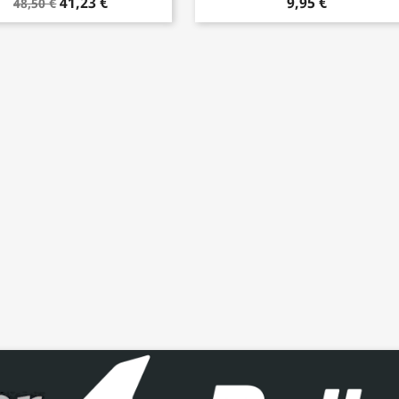
41,23 €
9,95 €
48,50 €