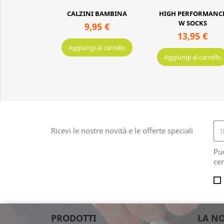
zini
CALZINI BAMBINA
HIGH PERFORMANC
W SOCKS
95 €
9,95 €
13,95 €
al carrello
Aggiungi al carrello
Aggiungi al carrello
Ricevi le nostre novità e le offerte speciali
Pu
cer
PRODOTTI
LA NO