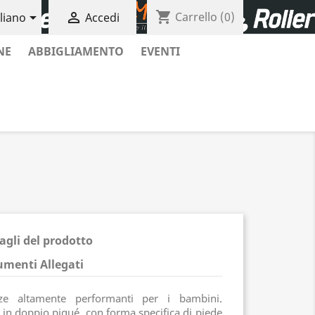
shopping_cart


Carrello
(0)
aliano
Accedi
NE
ABBIGLIAMENTO
EVENTI
agli del prodotto
menti Allegati
ze altamente performanti per i bambini.
in doppio piqué, con forma specifica di piede