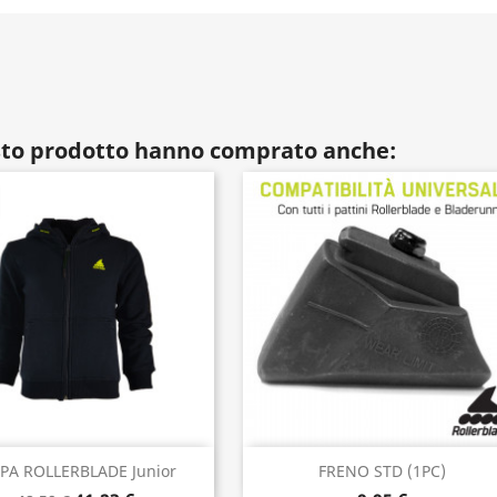
esto prodotto hanno comprato anche:
Anteprima
Anteprima


LPA ROLLERBLADE Junior
FRENO STD (1PC)