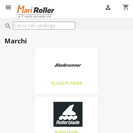
shopping_cart


search
Marchi
BLADERUNNER
Rollerblade