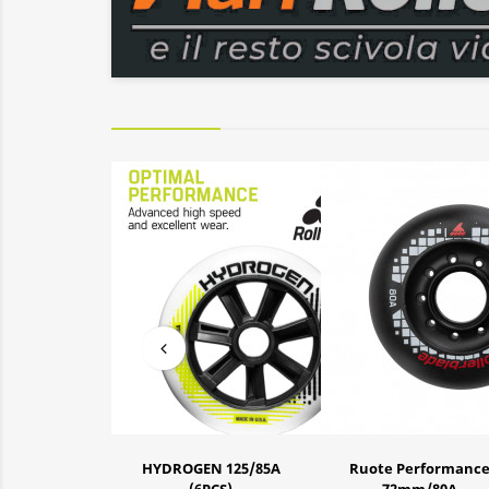
N 125/85A
Ruote Performance
HYDROGEN URBAN