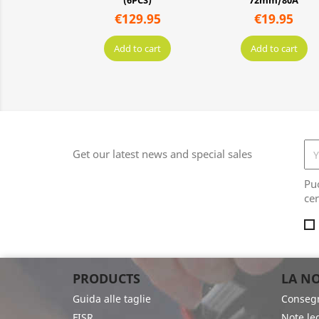
PCS)
72mm/80A
80mm/85A
9.95
€19.95
€49.95
o cart
Add to cart
Add to cart
Get our latest news and special sales
Pu
cer
PRODUCTS
LA NO
Guida alle taglie
Conseg
FISR
Note leg