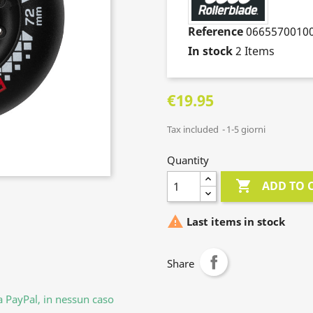
Reference
0665570010
In stock
2 Items
€19.95
Tax included
1-5 giorni
Quantity

ADD TO 

Last items in stock
Share
da PayPal, in nessun caso