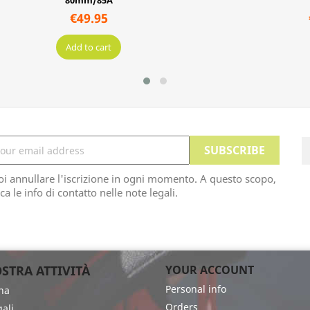
125MM X-FIRM (6)
€207.96
€259.95
Add to cart
oi annullare l'iscrizione in ogni momento. A questo scopo,
ca le info di contatto nelle note legali.
STRA ATTIVITÀ
YOUR ACCOUNT
Personal info
na
Orders
ali